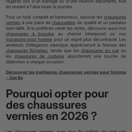
regards lors d'un mariage ou d'une réunion importante, tout
en restant à l'aise toute la journée.
Pour un look complet et harmonieux, associe tes
chaussures
vernies
à une paire de
chaussettes
de qualité et un pantalon
bien taillé. Si tu préfères varier les styles, découvre aussi nos
chaussures à boucles
au charme intemporel ou nos
mocassins pour homme
pour un esprit plus décontracté. Les
amateurs d’élégance classique apprécieront la finesse des
chaussures Richelieu
, tandis que les
chaussures en cuir
ou
les
chaussures de costume
apporteront une touche de
distinction à chaque occasion.
Découvrez les meilleures chaussures vernies pour homme
- Zed By
Pourquoi opter pour
des chaussures
vernies en 2026 ?
Les chaussures vernies, avec leur fini brillant, ne sont pas