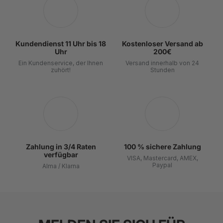
nassen Oberflächen keinen zusätzlichen Halt.
im Schnee oder können sich in einer staubigen
Also sind sie eine Option für den Regen,
Umgebung leichter verschmutzen.
vorausgesetzt, sie werden gut gepflegt und
Es ist unbestreitbar, dass die Pflege seiner Schuhe zu
vorsichtig auf rutschigen Oberflächen getragen.
ihrer Langlebigkeit beiträgt.
Kundendienst 11 Uhr bis 18
Kostenloser Versand ab
Uhr
200€
Ein Kundenservice, der Ihnen
Versand innerhalb von 24
zuhört!
Stunden
Zahlung in 3/4 Raten
100 % sichere Zahlung
verfügbar
VISA, Mastercard, AMEX,
Paypal
Alma / Klarna