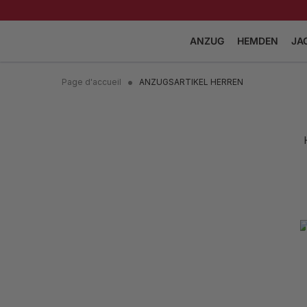
ANZUG
HEMDEN
JA
HOCHZEITSANZÜGE
HOCHZEITSH
Page d'accueil
ANZUGSARTIKEL HERREN
DREITEILIGE KOSTÜME
HEMDEN MIT 
KRAWATTE
DOPPELREIHIGER ANZUG
KRAWATTENH
ZWEITEILIGE KOSTÜME
ITALIENISCHE
SMOKING
KRAGENHEMD
TWEEDANZÜGE
FRANZÖSISCH
KRAGENHEMD
COLLECTION ANSEH
LÄSSIGE HEM
COLLECTI