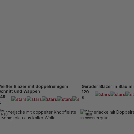
Weißer Blazer mit doppelreihigem
Gerader Blazer in Blau m
Schnitt und Wappen
129
149
€
169 Beachten
€
NEU!
NEU!
XS - 46
48
M - 50
52
54
XS - 46
48
M - 50
XL - 56
58
XXL - 60
XL - 56
58
XXL - 60