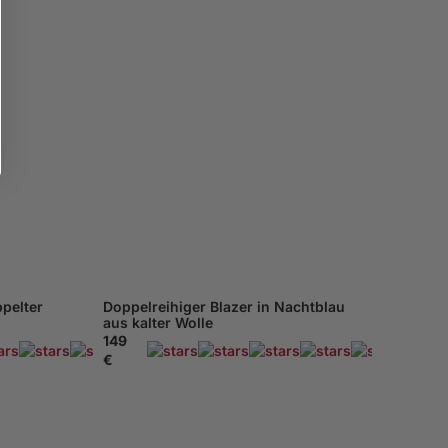
XXXL - 62
XXXL - 62
pelter
Doppelreihiger Blazer in Nachtblau
aus kalter Wolle
149
169 Beachten
169 B
€