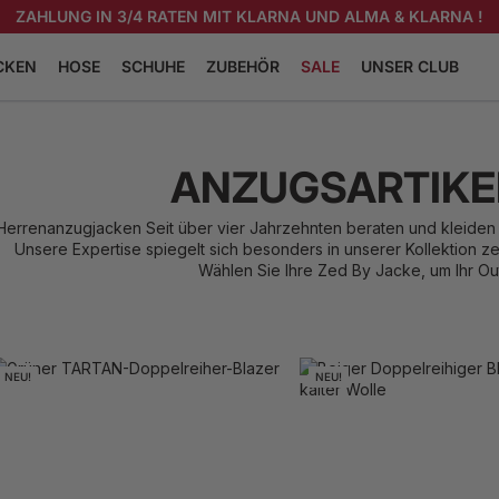
ZAHLUNG IN 3/4 RATEN MIT KLARNA UND ALMA & KLARNA !
CKEN
HOSE
SCHUHE
ZUBEHÖR
SALE
UNSER CLUB
EMDEN
RICHELIEU-SCHUHE
KRAWATTEN
INDISCHEM
SCHUHE MIT SCHNALLEN
FLIEGEN
ANZUGSARTIKE
LACKSCHUHE
SOCKEN
EMDER
MOKASSINS
TASCHENUHREN
Herrenanzugjacken Seit über vier Jahrzehnten beraten und kleiden 
R
Unsere Expertise spiegelt sich besonders in unserer Kollektion 
BASKET EN CUIR
BLUMENANSTECKER UND
EN
Wählen Sie Ihre Zed By Jacke, um Ihr Out
BROSCHE
ER
COLLECTION ANSEHEN
SMOKING-GÜRTEL
EN
EN
DEN
COLLECTION ANSEHEN
NEU!
NEU!
XS - 46
48
M - 50
52
54
ON ANSEHEN
XS - 46
48
M - 50
XL - 56
58
XXL - 60
XL - 56
58
XXL
XXXL - 62
XXXL - 62