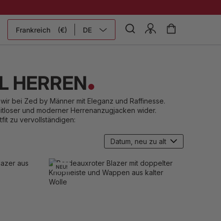
Frankreich
(€)
DE
L HERREN
wir bei Zed by Männer mit Eleganz
und Raffinesse.
zeitloser und moderner Herrenanzugjacken wider.
fit zu vervollständigen:
NEU!
52
54
XS - 46
48
M - 50
52
54
 - 60
XL - 56
58
XXL - 60
XXXL - 62