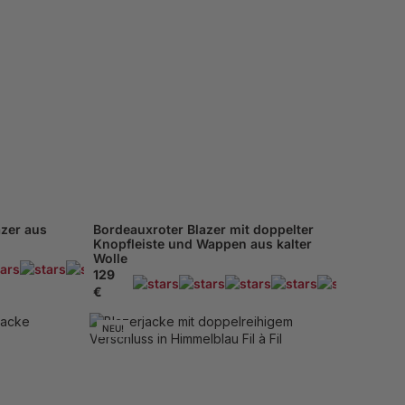
azer aus
Bordeauxroter Blazer mit doppelter
Knopfleiste und Wappen aus kalter
Wolle
169 Beachten
129
169 B
€
NEU!
52
54
XS - 46
48
M - 50
52
54
 - 60
XL - 56
58
XXL - 60