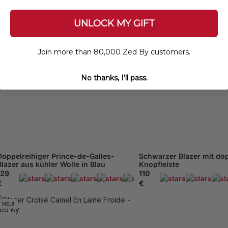
58
XXXL - 62
XXL - 60
XL - 56
XXL - 60
XL - 56
58
UNLOCK MY GIFT
Join more than 80,000 Zed By customers.
No thanks, I’ll pass.
Doppelreihiger Prince-de-Galles-
Schwarzer Blazer mit dop
Blazer aus kühler Wolle in Blau
Knopfleiste
129
110
169 Beachten
€
€
NEU!
XS - 46
48
M - 50
52
54