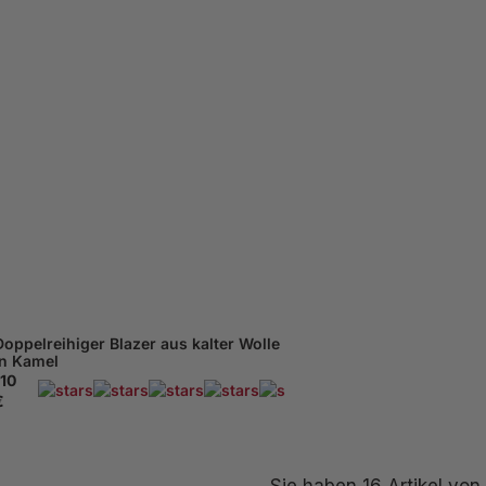
XL - 56
58
XXL - 60
XXXL - 62
Doppelreihiger Blazer aus kalter Wolle
in Kamel
110
169 Beachten
€
Sie haben
16
Artikel von