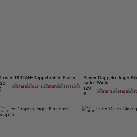
Grüner TARTAN-Doppelreiher-Blazer
Beiger Doppelreihiger Bl
kalter Wolle
129
169 Beachten
129
€
€
NEU!
NEU!
XS - 46
48
M - 50
XS - 46
48
M - 50
52
54
XL - 56
58
XXL
XL - 56
58
XXL - 60
XXXL - 62