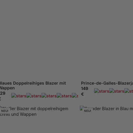
XXXL - 62
Blaues Doppelreihiges Blazer mit
Prince-de-Galles-Blazerj
Wappen
149
129
€
169 Beachten
€
NEU!
NEU!
XS - 46
XS - 46
48
M - 50
52
54
48
M - 50
58
XL - 56
58
XXL - 60
XL - 56
XXL - 60
XXXL - 62