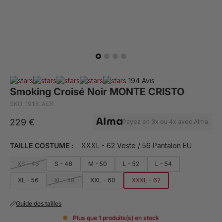
194 Avis
Smoking Croisé Noir MONTE CRISTO
SKU: 191BLACK
229 €
Payez en 3x ou 4x avec Alma.
TAILLE COSTUME :
XXXL - 62 Veste / 56 Pantalon EU
XS - 46
S - 48
M - 50
L - 52
L - 54
XL - 56
XL - 58
XXL - 60
XXXL - 62
Guide des tailles
Plus que 1 produits(s) en stock