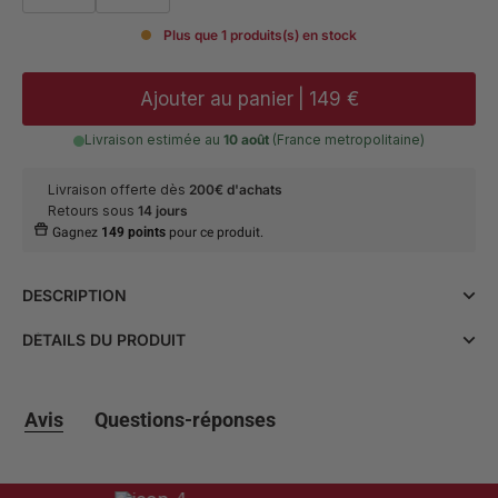
Plus que 1 produits(s) en stock
Ajouter au panier
|
149 €
Livraison estimée au
10 août
(France metropolitaine)
Livraison offerte dès
200€ d'achats
Retours sous
14 jours
Gagnez
149 points
pour ce produit.
DESCRIPTION
Optez pour l'élégance et le raffinement avec nos Richelieu
DÉTAILS DU PRODUIT
Cuir Gold à Boucle Saint-Denis. Fabriqués avec soin dans un
cuir de qualité supérieure, ces richelieus allient style et
MATIÈRE ET ENTRETIEN
• Composition : 100% Cuir de
confort pour un look chic et sophistiqué.
:
vachette.
• Entretien : appliquer un cirage
Avis
Questions-réponses
Les caractéristiques principales de nos Richelieu :
saphir à la base cire d'abeille,
carnauba ou d'huile de vison et
- Matériau : Cuir véritable de haute qualité
frotter délicatement avec un chiffon
- Couleur : Or élégant
doux.