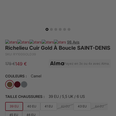
98 Avis
Richelieu Cuir Gold À Boucle SAINT-DENIS
SKU: RY100GOLD39
149 €
179 €
Payez en 3x ou 4x avec Alma.
COULEURS :
Camel
TAILLE CHAUSSURES :
39 EU / 5,5 UK / 6 US
39 EU
40 EU
41 EU
42 EU
43 EU
44 EU
45 EU
46 EU