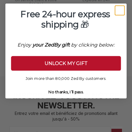
écoute !
Free 24-hour express
shipping
🎁
Enjoy
your ZedBy gift
by clicking below:
Paiement en 3/4 fois
Paiement 100% sécurisé
disponible
VISA, Mastercard, AMEX,
Paypal
Alma / Klarna
UNLOCK MY GIFT
Join more than 80,000 Zed By customers.
No thanks, I’ll pass.
INSCRIVEZ-VOUS À NOTRE
NEWSLETTER.
Entrez votre email et bénéficiez de promotions allant
jusqu'à - 50%
Email