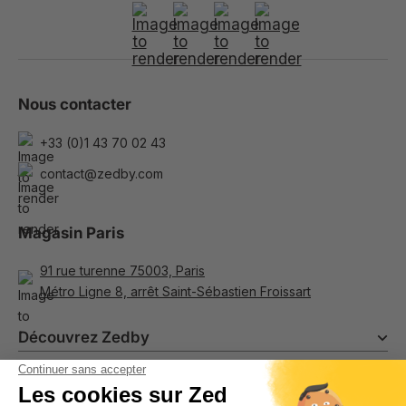
Nous contacter
+33 (0)1 43 70 02 43
contact@zedby.com
Magasin Paris
91 rue turenne 75003, Paris
Métro Ligne 8, arrêt Saint-Sébastien Froissart
Découvrez Zedby
Programme de fidélité & parrainage
Informations
Costumes