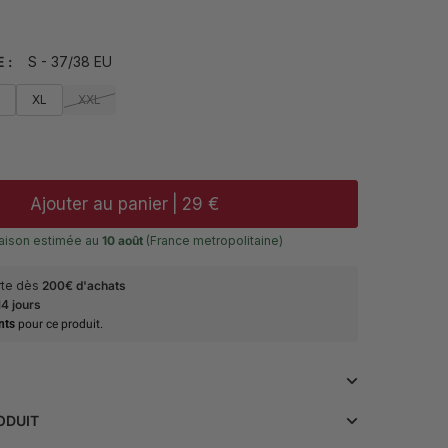
E :
S - 37/38 EU
L
XL
XXL
Ajouter au panier
|
29 €
raison estimée au
10 août
(France metropolitaine)
erte dès
200€ d'achats
14 jours
nts
pour ce produit.
 style avec cette chemise bleue ciel à motif chevron
ODUIT
 parfaite pour une allure raffinée. Conçue avec un
coton et 20% polyester, elle offre un confort
etien
• Composition : 80% coton 20%