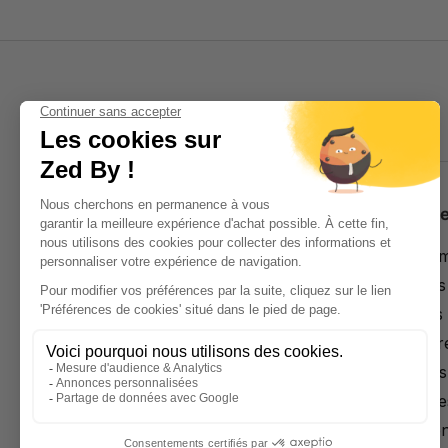
Nous contacter
Découvr
Programme
+33 (0)1 43 70 02 43
Costumes
contact@zedby.com
Chemises
Chaussur
Magasin Paris
Pantalons
Accesoire
91 rue turenne 75003, Paris
Promotio
Métro Ligne 8, arrêt Saint-Sébastien