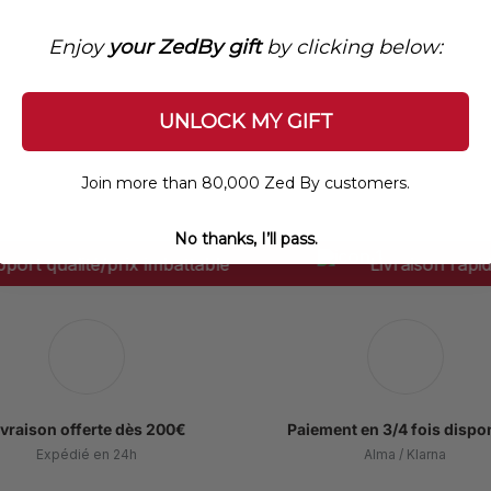
Enjoy
your ZedBy gift
by clicking below:
UNLOCK MY GIFT
Join more than 80,000 Zed By customers.
No thanks, I’ll pass.
qualité/prix imbattable
Livraison rapide et f
ivraison offerte dès 200€
Paiement en 3/4 fois dispo
Expédié en 24h
Alma / Klarna