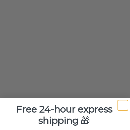
durable et une 
professionnels, 
Détails du prod
Motif / couleur
Free 24-hour express
shipping
🎁