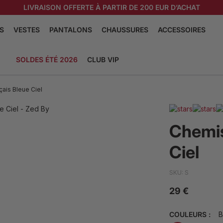
LIVRAISON OFFERTE À PARTIR DE 200 EUR D’ACHAT
S
VESTES
PANTALONS
CHAUSSURES
ACCESSOIRES
E
S DE MARIAGE
CHAUSSURES RICHELIEU
CRAVATES
SOLDES ÉTÉ 2026
CLUB VIP
ES
S COL INDIEN
CHAUSSURES À BOUCLES
NOEUDS PAPILLO
S COL BARRETTE
CHAUSSURES VERNIS
CHAUSSETTES
ais Bleue Ciel
NES
S COL ITALIEN
MOCASSINS
MONTRES À GOUS
S COL FRANÇAIS
BASKET EN CUIR
BOUTONNIÈRES À 
BROCHES
Chemis
S DÉCONTRACTÉES
VOIR LA COLLECTION
CEINTURES DE SM
Ciel
ON
R LA COLLECTION
VOIR LA COLL
SKU: S
29 €
COULEURS :
B