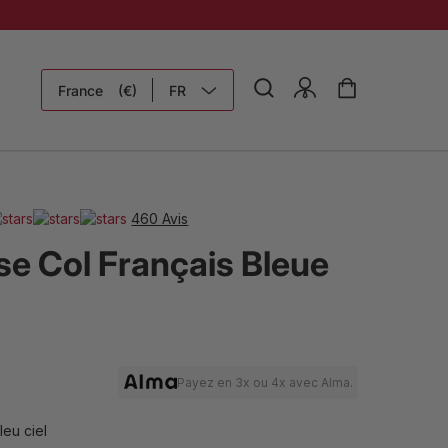
France
(€)
FR
N
SETS
460 Avis
FLEURS ET
e Col Français Bleue
OKING
ECTION
Payez en 3x ou 4x avec Alma.
leu ciel