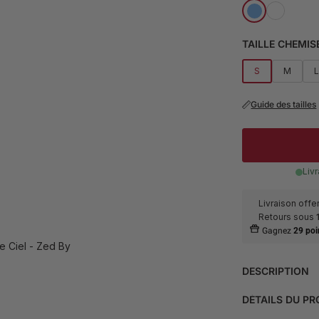
TAILLE CHEMIS
S
M
Guide des tailles
Liv
Livraison off
Retours sous
Gagnez
29 poi
DESCRIPTION
Rehaussez votre
DÉTAILS DU PR
et col français,
mélange de 80% 
Matière et entr