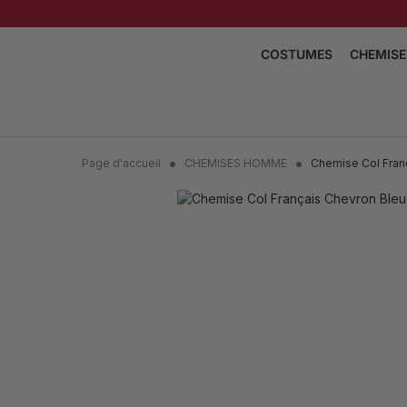
COSTUMES
CHEMISE
COSTUMES DE MARIAG
CHEMISE
COSTUMES TROIS PIÈC
CHEMISE
COSTUMES CROISÉS
CHEMISE
Page d'accueil
CHEMISES HOMME
Chemise Col Franç
COSTUMES SAHARIEN
CHEMISE
SMOKING
CHEMISE
COSTUMES TWEED
CHEMISE
VOIR LA COLLECTI
VOI