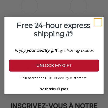
Service client 11h-18h
Livraison offerte dès 200€
Free 24-hour express
Un service client à votre
Expédié en 24h
écoute !
shipping
🎁
Enjoy
your ZedBy gift
by clicking below:
UNLOCK MY GIFT
Paiement en 3/4 fois
Paiement 100% sécurisé
disponible
VISA, Mastercard, AMEX,
Paypal
Alma / Klarna
Join more than 80,000 Zed By customers.
No thanks, I’ll pass.
INSCRIVEZ-VOUS À NOTRE