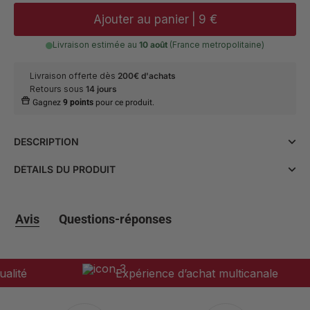
Ajouter au panier
|
9 €
Livraison estimée au
10 août
(France metropolitaine)
Livraison offerte dès
200€ d'achats
Retours sous
14 jours
Gagnez
9 points
pour ce produit.
DESCRIPTION
Ajoutez une touche de sophistication à votre look avec ces
DÉTAILS DU PRODUIT
chaussettes en fil d'Écosse vert anglais. Fabriquées en 80%
coton et 20% polyester, elles allient confort et durabilité.
Matière et entretien
• Composition : 80% coton 20%
Idéales pour les occasions spéciales, elles sont lavables en
polyester.
machine à 30°, sèche-linge déconseillé.
• Conseils d’entretien : Lavage en
Avis
Questions-réponses
machine à 30°.
• Sèche linge déconseillé
ité
Expérience d’achat multicanale