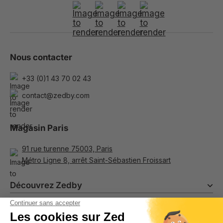
Nous contacter
+33 (0)1 43 70 02 43
contact@zedby.com
Magasin Paris
91 rue turenne 75003, Paris
Métro Ligne 8, arrêt Saint-Sébastien Froissart
Découvrez Zedby
Programme de fidélité & parrainage
Informations
Costumes