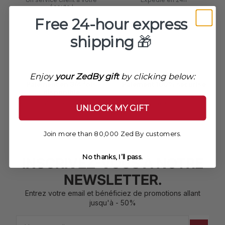
écoute !
Free 24-hour express
shipping
🎁
Enjoy
your ZedBy gift
by clicking below:
Paiement en 3/4 fois
Paiement 100% sécurisé
disponible
VISA, Mastercard, AMEX,
Paypal
Alma / Klarna
UNLOCK MY GIFT
Join more than 80,000 Zed By customers.
No thanks, I’ll pass.
INSCRIVEZ-VOUS À NOTRE
NEWSLETTER.
Entrez votre email et bénéficiez de promotions allant
jusqu'à - 50%
Email