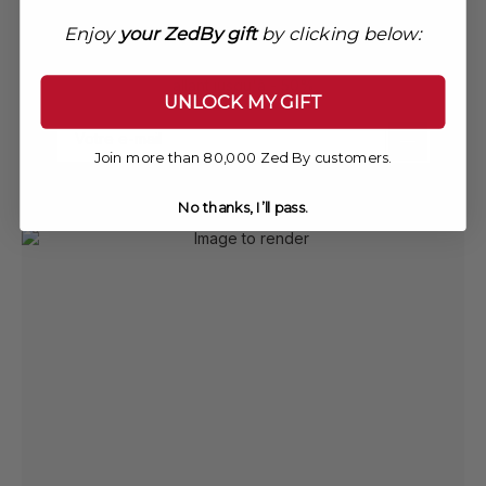
INSCRIVEZ-VOUS À
NOTRE NEWSLETTER.
Enjoy
your ZedBy gift
by clicking below:
Entrez votre email et bénéficiez de promotions
allant jusqu'à - 50%
UNLOCK MY GIFT
Email
Join more than 80,000 Zed By customers.
No thanks, I’ll pass.