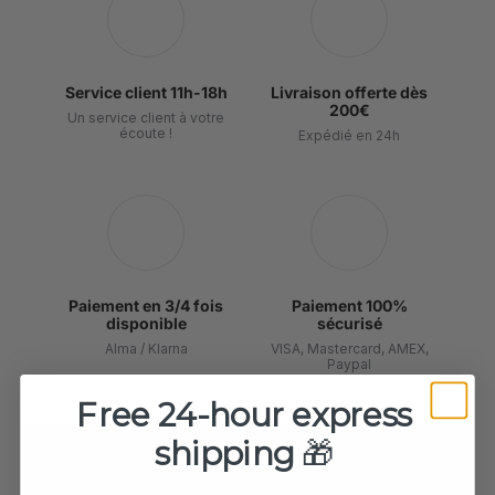
Service client 11h-18h
Livraison offerte dès
200€
Un service client à votre
écoute !
Expédié en 24h
Paiement en 3/4 fois
Paiement 100%
disponible
sécurisé
Alma / Klarna
VISA, Mastercard, AMEX,
Paypal
Free 24-hour express
shipping
🎁