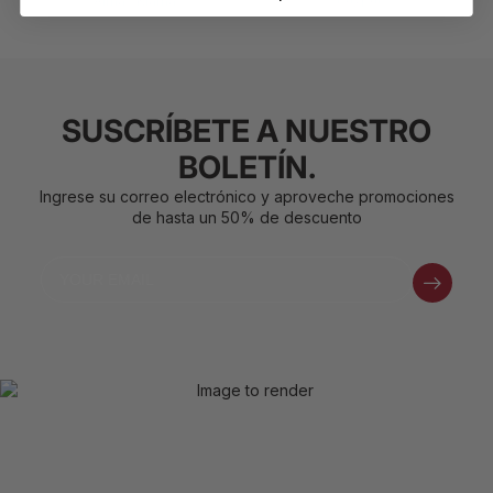
Alma / Klarna
• Pantalones.
SUSCRÍBETE A NUESTRO
BOLETÍN.
Ingrese su correo electrónico y aproveche promociones
de hasta un 50% de descuento
Email