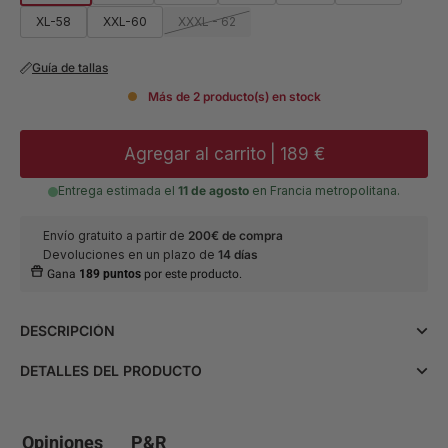
XL-58
XXL-60
XXXL - 62
Guía de tallas
Más de 2 producto(s) en stock
Agregar al carrito
|
189 €
Entrega estimada el
11 de agosto
en Francia metropolitana.
Envío gratuito a partir de
200€ de compra
Devoluciones en un plazo de
14 días
Gana
189 puntos
por este producto.
DESCRIPCIÓN
Resalte su elegancia y estilo con este magnífico traje de tres
DETALLES DEL PRODUCTO
piezas gris antracita a cuadros. Perfectamente diseñado para
el hombre moderno que busca sofisticación y comodidad,
Materia y
• Composición: 68% Poliéster 29%
este traje combina a la perfección un aire clásico con un
mantenimiento
Viscosa 3% Elastano.
toque contemporáneo.
• Consejos de mantenimiento: Se
Opiniones
P&R