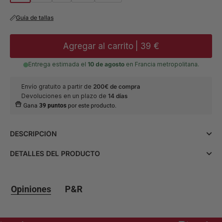
Guía de tallas
Agregar al carrito
|
39 €
Entrega estimada el
10 de agosto
en Francia metropolitana.
Envío gratuito a partir de
200€ de compra
Devoluciones en un plazo de
14 días
Gana
39 puntos
por este producto.
DESCRIPCIÓN
Adopta un look elegante con esta camisa blanca de
DETALLES DEL PRODUCTO
ceremonia con patrón de panal y cuello pequeño.
Confeccionada en 80% algodón y 20% poliéster, garantiza
Materia y
• Composición: 80% algodón 20%
comodidad y estilo. Con su corte ajustado y sus botones
mantenimiento
poliéster.
refinados, es ideal para grandes ocasiones. Lavable a
• Consejos de mantenimiento:
Opiniones
P&R
máquina a 30°.
Lavado a máquina a 30°.
Detalles del producto
• Ajuste: Ajustado.