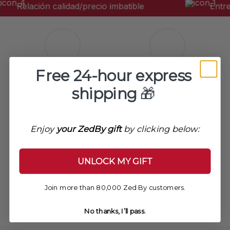
• Collar: Pequeño.
Relación calidad/precio imbatible
Entrega
• Cierre: Botones.
Patrón/color
• Blanco.
Free 24-hour express
Servicio al cliente 11h-18h
Envío gratis a partir de
200€
shipping
🎁
¡Un servicio al cliente a su
disposición!
Enviado en 24h
Enjoy
your ZedBy gift
by clicking below:
UNLOCK MY GIFT
Pago en 3/4 cuotas
Pago 100% seguro
disponible
Join more than 80,000 Zed By customers.
VISA, Mastercard, AMEX,
Paypal
Alma / Klarna
No thanks, I’ll pass.