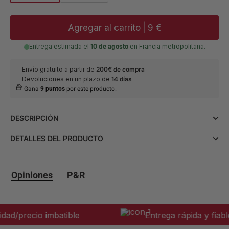
Agregar al carrito
|
9 €
Entrega estimada el
10 de agosto
en Francia metropolitana.
Envío gratuito a partir de
200€ de compra
Devoluciones en un plazo de
14 días
Gana
9 puntos
por este producto.
DESCRIPCIÓN
Estas calcetas de hilo escocés gris antracita añaden un toque
DETALLES DEL PRODUCTO
de elegancia a tu look. Compuestas por un 80% de algodón
y un 20% de poliéster, están diseñadas para un confort
Materia y
• Composición: 80% algodón 20%
óptimo en el día a día. Lavables a máquina a 30°, se
mantenimiento
poliéster.
recomienda dejarlas secar al aire libre.
• Consejos de mantenimiento:
Opiniones
P&R
Lavado a máquina a 30°.
• Secadora desaconsejada
ad/precio imbatible
Entrega rápida y fiable