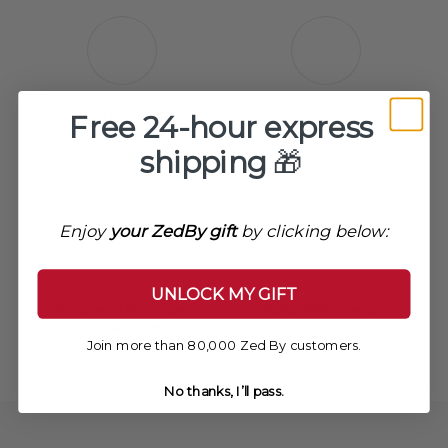
Servicio al cliente 11h-18h
Envío gratis a partir de
Free 24-hour express
200€
¡Un servicio al cliente a su
shipping
🎁
disposición!
Enviado en 24h
Enjoy
your ZedBy gift
by clicking below:
UNLOCK MY GIFT
Pago en 3/4 cuotas
Pago 100% seguro
disponible
VISA, Mastercard, AMEX,
Join more than 80,000 Zed By customers.
Paypal
Alma / Klarna
No thanks, I’ll pass.