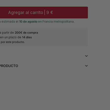
Agregar al carrito
|
9 €
a estimada el
10 de agosto
en Francia metropolitana.
a partir de
200€ de compra
en un plazo de
14 días
por este producto.
e con este Ojal de flor marfil, ideal para bodas y otras
 PRODUCTO
ales. Fabricado con flores artificiales, se sujeta
acias a su pin oculto, ofreciendo un toque refinado y
r
• Materiales: Flores artificiales.
uendo. Perfecto para un look sofisticado.
• Color: Marfil.
• Modelo: Broche-Flore.