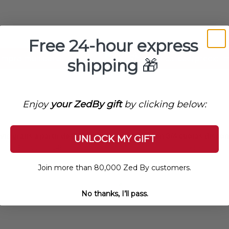
Free 24-hour express
a multicanal
Relación calidad/precio imbati
shipping
🎁
Enjoy
your ZedBy gift
by clicking below:
vío gratis a partir de 200€
Pago en 3/4 cuotas dispon
UNLOCK MY GIFT
Enviado en 24h
Alma / Klarna
Join more than 80,000 Zed By customers.
No thanks, I’ll pass.