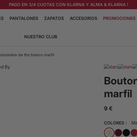
PAGO EN 3/4 CUOTAS CON KLARNA Y ALMA & KLARNA !
ES
PANTALONES
ZAPATOS
ACCESORIOS
PROMOCIONES
A
ZAPATOS RICHELIEU
CORBATAS
NUESTRO CLUB
DIEN
ZAPATOS CON HEBILLAS
CORBATAS DE MOÑO
ELLO
ZAPATOS DE CHAROL
MEDIAS
utonnière de flor blanco marfil
MOCASINES
RELOJES DE BOLSILLO
 ITALIANO
BASKET EN CUIR
BOTONERAS DE FLORES Y
ELLO
BROCHES
Bouton
VER LA COLECCIÓN
Cinturones de smoking
marfil
NECTADAS
VER LA COLECCIÓN
ECCIÓN
9 €
COLORES :
Ma