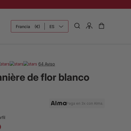
Francia
(€)
ES
64 Aviso
nière de flor blanco
Paga en 3x con Alma.
rfil