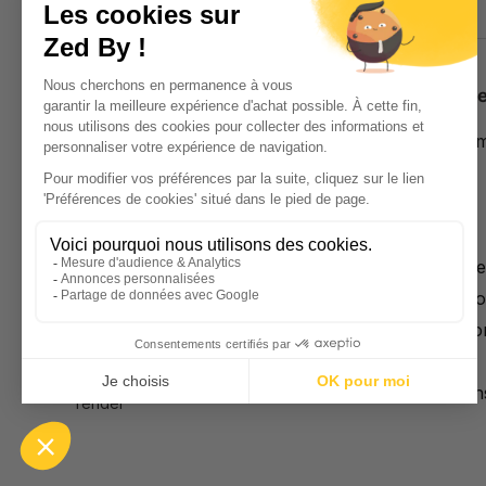
Contáctenos
Descubr
Programme
+33 (0)1 43 70 02 43
Trajes
contact@zedby.com
Camisas
Zapatos
Tienda París
Pantalone
Accesorio
91 rue Turenne 75003, París
Promocio
Metro Línea 8, parada Saint-Sébastien
Blog
Froissart
Collection