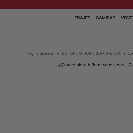
TRAJES
CAMISAS
VEST
TRAJES DE BODA
CAMISAS DE BOD
TRAJES TRES PIEZAS
CHEMISES COL IN
TRAJES CRUZADOS
CAMISAS CON CU
Pagina de inicio
BOTONERA HOMBRE PARA BODA
Bo
BARRETTE
TRAJES DE DOS PIEZAS
CAMISAS CUELLO
SMOKING
CAMISAS CON CU
TRAJES DE TWEED
FRANCÉS
CAMISAS DESCO
VER LA COLECCIÓN
VER LA COL